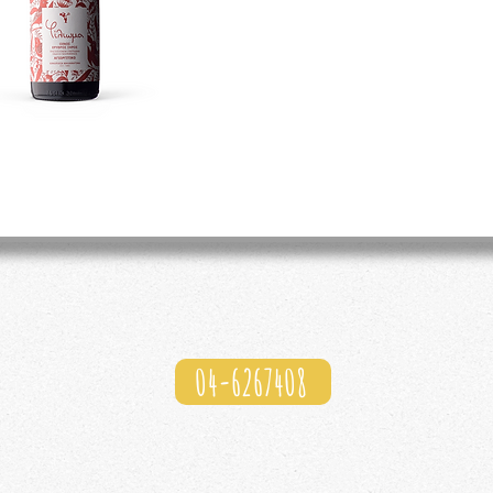
י.
04-6267408