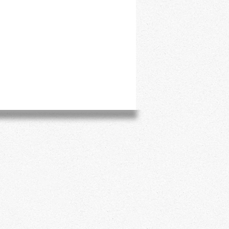
על ידי טעם לוואי נעים ודיסקרט
P.G.I. פלופונסוס זן ענבים:
אג'ורגיטיקו
אלכוהול: 11.5% אלכוהול