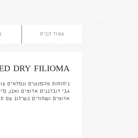
עמוד הבית
צ
ED DRY FILIOMA
ניחוחות מהפנטים ונפלאים עול
גבי דובדבנים אדומים ואבן, פיר
אדומים ושחורים בשילוב עם תו
פרחוניים של סיגלית אביבית. 
היין, הטאנינים האלגנטיים
והחמיצות המאוזנת, מדגישים 
רעננות הטעמים הפירותיים ומע
תוצאה מקסימה. גופו העדין מ