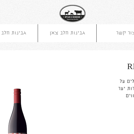
ור קשר
גבינות חלב צאן
גבינות חלב 
R
ים על
ות יער
וים
טעמי
את
ניקים
ודגש