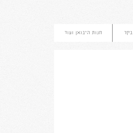
בקר
חנות היבואן ועוד