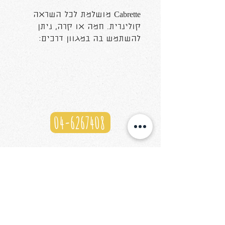
Cabrette מושלמת לכל השראה
קולינרית. חמה או קרה, ניתן
להשתמש בה במגוון דרכים:
כממרח, כרוטב או בקינוחים.
הוא מאופיינת בטעם עיזים עדין
ובמרקם חלק ונמס.
04-6267408