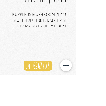
כמהין וחילבה
לנדנה TRUFFLE & MUSHROOM
היא הגבינה המיוחדת החדשה
ביותר במבחר לנדנה. לגבינה
ההולנדית הזו יש טעם טעים
והיא מרשימה כל חובב גבינות
עם מרכיבים משובחים כמו
כמהין שחור, פטריות וחילבה.
LANDANA TRUFFLE &
MUSHROOM מושלם על לוח
04-6267408
גבינה, על קרקרים או מגורר
במנות פסטה.